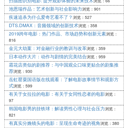
扫描图识别电影: 提升观影体验的未来技术
浏览：66
中的情感和主题。
池恩瑞作品：艺术创新与社会影响力
浏览：901
疾速追杀为什么爱奇艺看不了？
浏览：527
讨论《牛奶药》在不同文化背景下的解读和
DTS.DMAX：音频领域的创新技术
浏览：358
评价
2019跨年电影：热门作品、市场趋势和创新元素
浏览：
《牛奶药》作为一部具有普世价值的文学作品，不仅
816
在美国文化中受到高度赞赏，也在其他文化背景下产
金元大劫案：对金融行业的教训与改革
浏览：359
生了广泛的影响。通过探讨不同文化背景下的解读和
日本动作大片：动作与剧情的完美结合
浏览：959
评价，我们可以更好地理解作品的多维意义。
霜花店类似的剧推荐：与中国观众口味更贴合的剧集推
荐
浏览：930
分析《牛奶药》中的象征意义和隐喻手法
岳虹罂粟国语版在线观看：了解电影故事情节和观影方
《牛奶药》中运用了丰富的象征意义和隐喻手法，通
式
浏览：599
过比喻和隐喻的方式，作者传达了深刻的思想和观
有关于女拉拉的电影：有关于女同性恋者的电影
浏览：
念。通过分析这些象征意义和隐喻手法，我们可以更
97
好地理解作品的寓意和主题。
韩国电影男的挂铁球：解读男性心理与社会压力
浏览：
821
有真实分娩镜头的电影：呈现生命奇迹的视角
浏览：380