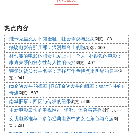
分析碧姬莱尔在《牛奶药》中探讨的社会问
题
《牛奶药》通过描写20世纪初美国社会的缺陷和不
热点内容
公，探讨了种族歧视、性别压迫和社会阶级差异等重
要的社会问题。这些问题在当今社会中仍然存在，并
维卡克里克斯不知羞耻：社会争议与反思
浏览：28
值得我们深入思考和反思。
接吻电影有那几部：浪漫舞台上的吻
浏览：360
朴银狐的电影她和女儿爱上同一个人 | 朴银狐的电影：
探讨《牛奶药》的文化背景和时代特点
家庭关系的复杂性与人性的抉择
浏览：497
碧姬莱尔的《牛奶药》所处的20世纪初美国，正是一
特邀送货员女主名字：选择与角色特点相匹配的名字
浏
个充满变革和挑战的时代。通过研究作品的文化背景
览：941
和时代特点，我们能更好地理解和欣赏作品的内涵和
rct奇迹发生的概率 | RCT奇迹发生的概率：统计学中的
价值。
奇迹
浏览：587
南城旧事：回忆与传承的纽带
浏览：599
分析《牛奶药》中的人物形象和心理描写
更新电影最快的电视网站: 资源、体验与选择
浏览：847
《牛奶药》中的人物形象丰满而生动，他们的心理描
女忧电影推荐：多部经典电影中的女性角色与命运
浏
写展示了碧姬莱尔对人性的独特洞察。通过分析作品
览：281
中的人物形象和心理描写，我们可以更好地理解作品